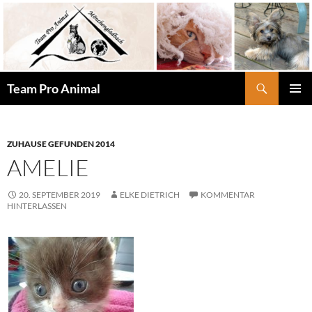
Zum
Inhalt
springen
Suchen
Team Pro Animal
PRIMÄR
MENÜ
ZUHAUSE GEFUNDEN 2014
AMELIE
20. SEPTEMBER 2019
ELKE DIETRICH
KOMMENTAR
HINTERLASSEN