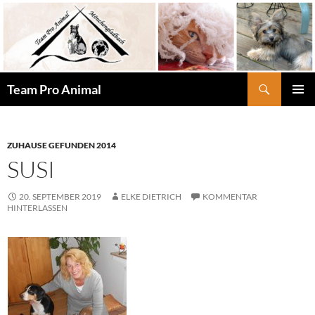
Zum
Inhalt
springen
Suchen
Team Pro Animal
PRIMÄR
MENÜ
ZUHAUSE GEFUNDEN 2014
SUSI
20. SEPTEMBER 2019
ELKE DIETRICH
KOMMENTAR
HINTERLASSEN