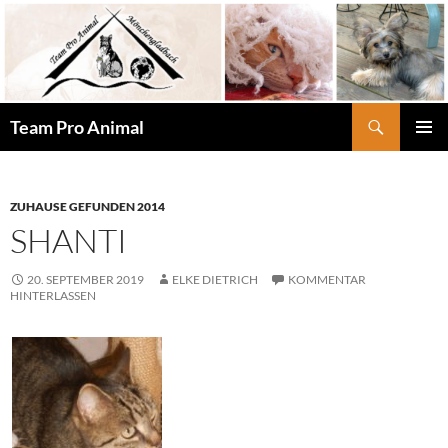
Zum
Inhalt
springen
Suchen
Team Pro Animal
PRIMÄR
MENÜ
ZUHAUSE GEFUNDEN 2014
SHANTI
20. SEPTEMBER 2019
ELKE DIETRICH
KOMMENTAR
HINTERLASSEN