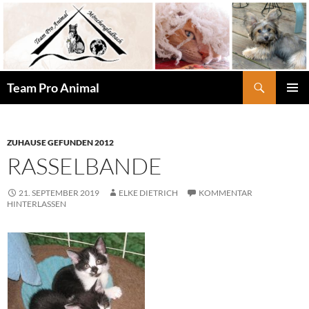
Zum
Inhalt
springen
Suchen
Team Pro Animal
PRIMÄR
MENÜ
ZUHAUSE GEFUNDEN 2012
RASSELBANDE
21. SEPTEMBER 2019
ELKE DIETRICH
KOMMENTAR
HINTERLASSEN