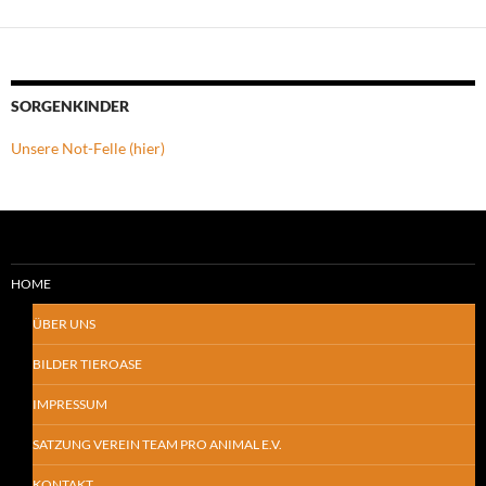
SORGENKINDER
Unsere Not-Felle (hier)
HOME
ÜBER UNS
BILDER TIEROASE
IMPRESSUM
SATZUNG VEREIN TEAM PRO ANIMAL E.V.
KONTAKT