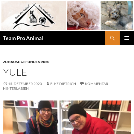
Zum
Inhalt
springen
Suchen
Team Pro Animal
PRIMÄR
MENÜ
ZUHAUSE GEFUNDEN 2020
YULE
15. DEZEMBER 2020
ELKE DIETRICH
KOMMENTAR
HINTERLASSEN