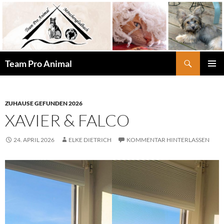
Zum
Inhalt
springen
Suchen
Team Pro Animal
PRIMÄR
MENÜ
ZUHAUSE GEFUNDEN 2026
XAVIER & FALCO
24. APRIL 2026
ELKE DIETRICH
KOMMENTAR HINTERLASSEN