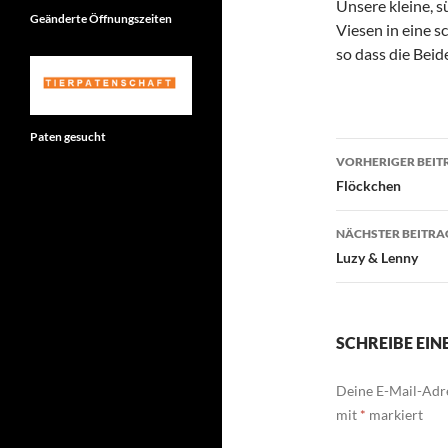
Unsere kleine, s
Geänderte Öffnungszeiten
Viesen in eine s
so dass die Bei
Paten gesucht
Beitragsn
VORHERIGER BEIT
Flöckchen
NÄCHSTER BEITRA
Luzy & Lenny
SCHREIBE EI
Deine E-Mail-Adre
mit
*
markiert