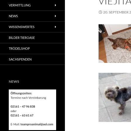
VIEJIT
VERMITTLUNG
20. SEPTEMBER 
NEWS
WISSENSWERTES
BILDER TIEROASE
TRÖDELSHOP
SACHSPENDEN
NEWS