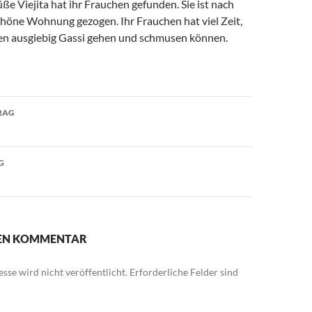
üße Viejita hat ihr Frauchen gefunden. Sie ist nach
chöne Wohnung gezogen. Ihr Frauchen hat viel Zeit,
den ausgiebig Gassi gehen und schmusen können.
avigation
RAG
G
NEN KOMMENTAR
sse wird nicht veröffentlicht.
Erforderliche Felder sind