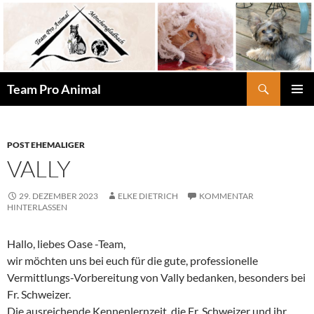
Zum
Inhalt
springen
Suchen
Team Pro Animal
PRIMÄR
MENÜ
POST EHEMALIGER
VALLY
29. DEZEMBER 2023
ELKE DIETRICH
KOMMENTAR
HINTERLASSEN
Hallo, liebes Oase -Team,
wir möchten uns bei euch für die gute, professionelle
Vermittlungs-Vorbereitung von Vally bedanken, besonders bei
Fr. Schweizer.
Die ausreichende Kennenlernzeit, die Fr. Schweizer und ihr