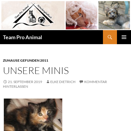
Zum
Inhalt
springen
Suchen
Team Pro Animal
PRIMÄR
MENÜ
ZUHAUSE GEFUNDEN 2011
UNSERE MINIS
21. SEPTEMBER 2019
ELKE DIETRICH
KOMMENTAR
HINTERLASSEN