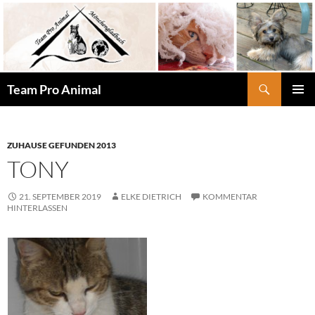
Zum
Inhalt
springen
Suchen
Team Pro Animal
PRIMÄR
MENÜ
ZUHAUSE GEFUNDEN 2013
TONY
21. SEPTEMBER 2019
ELKE DIETRICH
KOMMENTAR
HINTERLASSEN