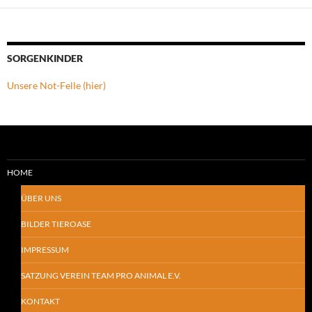
SORGENKINDER
Unsere Not-Felle (hier)
HOME
ÜBER UNS
BILDER TIEROASE
IMPRESSUM
SATZUNG VEREIN TEAM PRO ANIMAL E.V.
KONTAKT