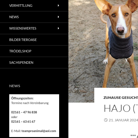
VERMITTLUNG
NEWS
WISSENSWERTES
BILDER TIEROASE
TRÖDELSHOP
SACHSPENDEN
NEWS
ZUHAUSE GESUCH
HAJO 
21. JANUAR 202
***