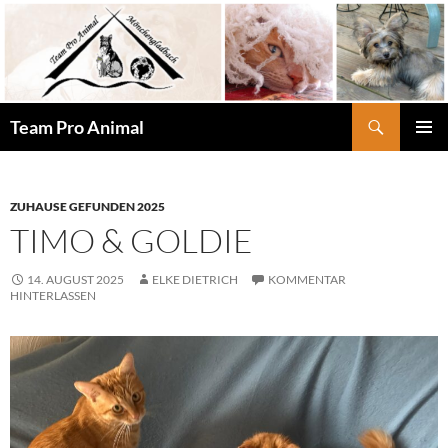
Zum
Inhalt
springen
Suchen
Team Pro Animal
PRIMÄR
MENÜ
ZUHAUSE GEFUNDEN 2025
TIMO & GOLDIE
14. AUGUST 2025
ELKE DIETRICH
KOMMENTAR
HINTERLASSEN