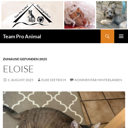
Zum
Inhalt
springen
Suchen
Team Pro Animal
PRIMÄR
MENÜ
ZUHAUSE GEFUNDEN 2025
ELOISE
1. AUGUST 2025
ELKE DIETRICH
KOMMENTAR HINTERLASSEN