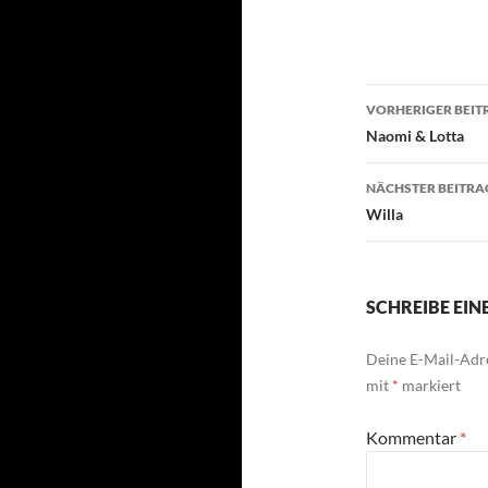
Beitragsn
VORHERIGER BEIT
Naomi & Lotta
NÄCHSTER BEITRA
Willa
SCHREIBE EI
Deine E-Mail-Adre
mit
*
markiert
Kommentar
*