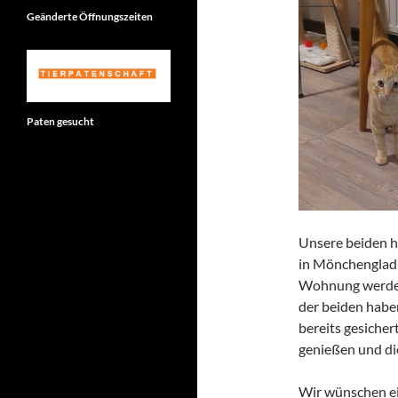
Geänderte Öffnungszeiten
Paten gesucht
Unsere beiden h
in Mönchenglad
Wohnung werden 
der beiden haben
bereits gesicher
genießen und di
Wir wünschen ei