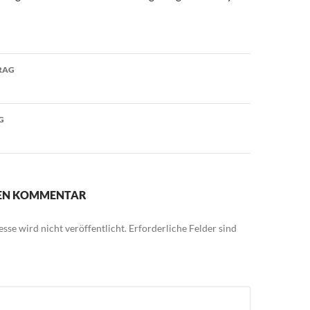
avigation
RAG
G
NEN KOMMENTAR
sse wird nicht veröffentlicht.
Erforderliche Felder sind