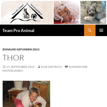
Zum
Inhalt
springen
Suchen
Team Pro Animal
PRIMÄR
MENÜ
ZUHAUSE GEFUNDEN 2013
THOR
21. SEPTEMBER 2019
ELKE DIETRICH
KOMMENTAR
HINTERLASSEN