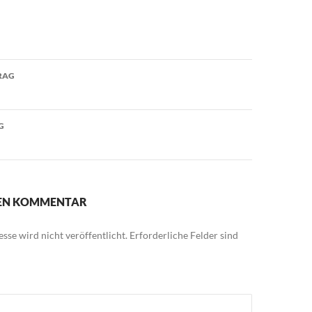
avigation
RAG
G
NEN KOMMENTAR
sse wird nicht veröffentlicht.
Erforderliche Felder sind