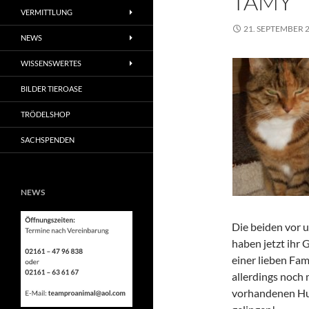
TAMY
VERMITTLUNG
21. SEPTEMBER 
NEWS
WISSENSWERTES
BILDER TIEROASE
TRÖDELSHOP
SACHSPENDEN
NEWS
Die beiden vor 
haben jetzt ihr 
einer lieben Fam
allerdings noch 
vorhandenen Hun