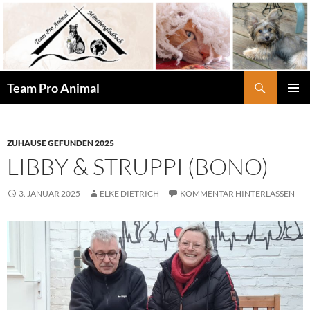
Zum
Inhalt
springen
Suchen
Team Pro Animal
PRIMÄR
MENÜ
ZUHAUSE GEFUNDEN 2025
LIBBY & STRUPPI (BONO)
3. JANUAR 2025
ELKE DIETRICH
KOMMENTAR HINTERLASSEN