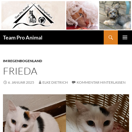
Zum
Inhalt
springen
Suchen
Team Pro Animal
PRIMÄR
MENÜ
IM REGENBOGENLAND
FRIEDA
6. JANUAR 2025
ELKE DIETRICH
KOMMENTAR HINTERLASSEN