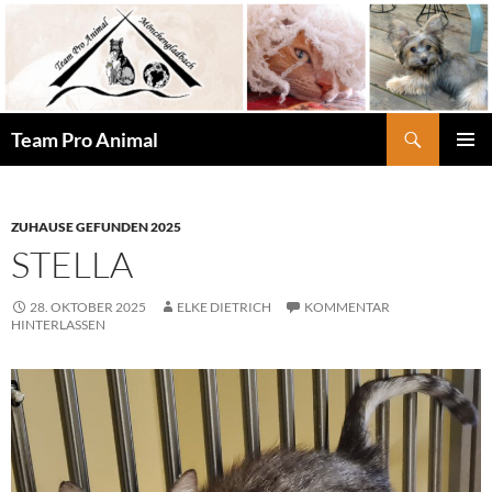
Zum
Inhalt
springen
Suchen
Team Pro Animal
PRIMÄR
MENÜ
ZUHAUSE GEFUNDEN 2025
STELLA
28. OKTOBER 2025
ELKE DIETRICH
KOMMENTAR
HINTERLASSEN