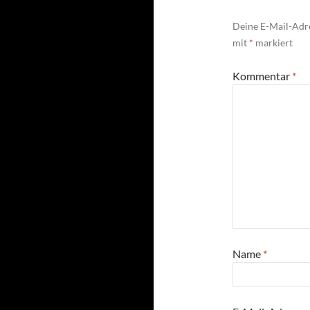
Deine E-Mail-Adre
mit
*
markiert
Kommentar
*
Name
*