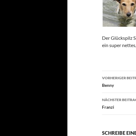
Der Glückspilz S
ein super nette
Beitragsn
VORHERIGER BEIT
Benny
NÄCHSTER BEITRA
Franzi
SCHREIBE EI