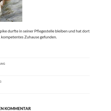
pike durfte in seiner Pflegestelle bleiben und hat dort
s, kompetentes Zuhause gefunden.
avigation
RAG
G
NEN KOMMENTAR