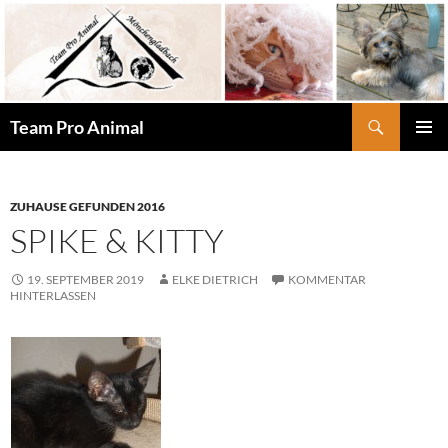
Zum
Inhalt
springen
Suchen
Team Pro Animal
PRIMÄR
MENÜ
ZUHAUSE GEFUNDEN 2016
SPIKE & KITTY
19. SEPTEMBER 2019
ELKE DIETRICH
KOMMENTAR
HINTERLASSEN