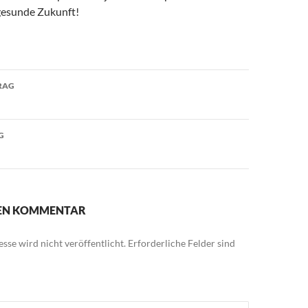
 gesunde Zukunft!
avigation
RAG
G
NEN KOMMENTAR
sse wird nicht veröffentlicht.
Erforderliche Felder sind