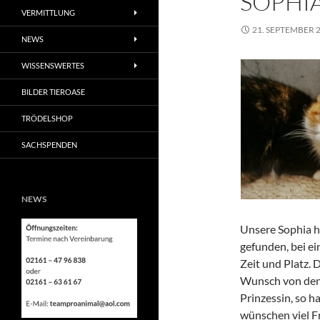
SOPHI
VERMITTLUNG
21. SEPTEMBER 
NEWS
WISSENSWERTES
BILDER TIEROASE
TRÖDELSHOP
SACHSPENDEN
NEWS
Unsere Sophia h
gefunden, bei ei
Zeit und Platz. 
Wunsch von den 
Prinzessin, so h
wünschen viel Fr