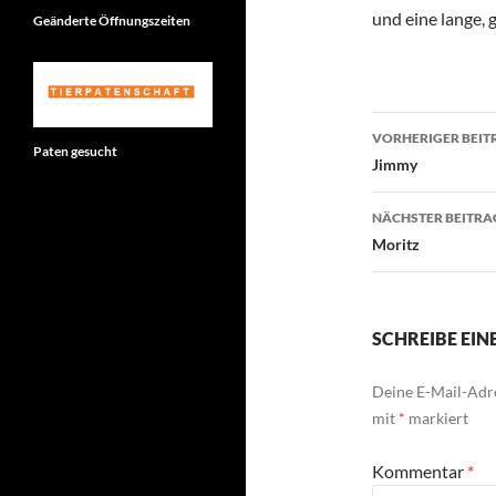
und eine lange,
Geänderte Öffnungszeiten
Beitragsn
VORHERIGER BEIT
Paten gesucht
Jimmy
NÄCHSTER BEITRA
Moritz
SCHREIBE EI
Deine E-Mail-Adre
mit
*
markiert
Kommentar
*