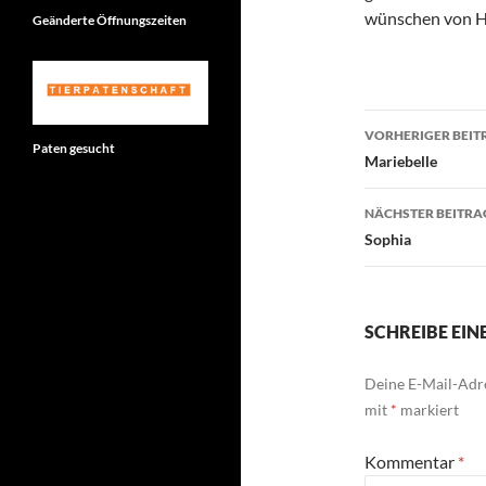
wünschen von He
Geänderte Öffnungszeiten
Beitragsn
VORHERIGER BEIT
Paten gesucht
Mariebelle
NÄCHSTER BEITRA
Sophia
SCHREIBE EI
Deine E-Mail-Adre
mit
*
markiert
Kommentar
*