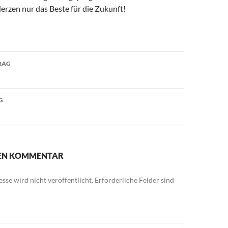
rzen nur das Beste für die Zukunft!
avigation
RAG
G
NEN KOMMENTAR
sse wird nicht veröffentlicht.
Erforderliche Felder sind