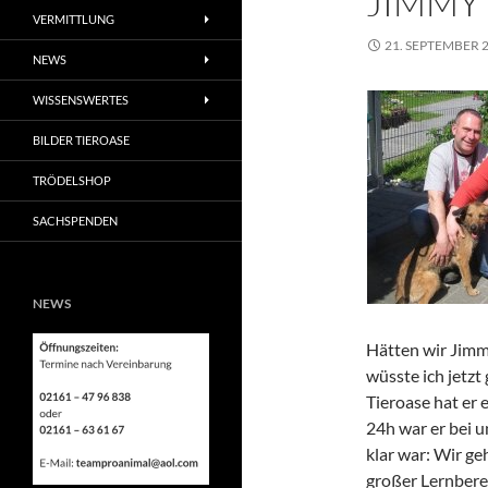
JIMMY
VERMITTLUNG
21. SEPTEMBER 
NEWS
WISSENSWERTES
BILDER TIEROASE
TRÖDELSHOP
SACHSPENDEN
NEWS
Hätten wir Jimmy
wüsste ich jetzt 
Tieroase hat er 
24h war er bei un
klar war: Wir ge
großer Lernbere