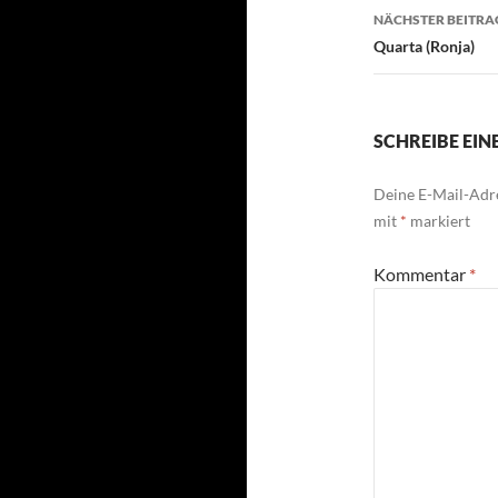
NÄCHSTER BEITRA
Quarta (Ronja)
SCHREIBE EI
Deine E-Mail-Adre
mit
*
markiert
Kommentar
*