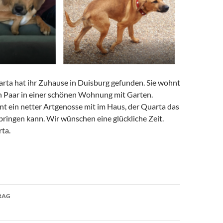
rta hat ihr Zuhause in Duisburg gefunden. Sie wohnt
n Paar in einer schönen Wohnung mit Garten.
 ein netter Artgenosse mit im Haus, der Quarta das
ingen kann. Wir wünschen eine glückliche Zeit.
´s gut Quarta.
avigation
RAG