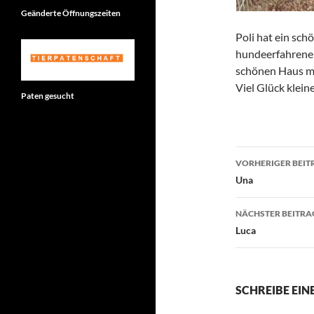
Geänderte Öffnungszeiten
Poli hat ein sc
hundeerfahrene
schönen Haus mi
Viel Glück kleine
Paten gesucht
Beitragsn
VORHERIGER BEIT
Una
NÄCHSTER BEITRA
Luca
SCHREIBE EI