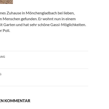
hönes Zuhause in Mönchengladbach bei lieben,
n Menschen gefunden. Er wohnt nun in einem
t Garten und hat sehr schöne Gassi-Möglichkeiten.
r Poli.
avigation
RAG
G
NEN KOMMENTAR