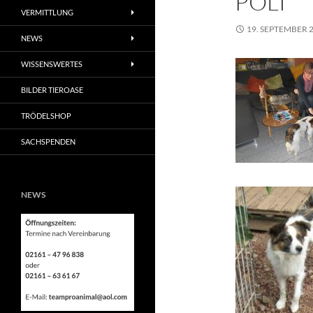
POLI
VERMITTLUNG
19. SEPTEMBER 
NEWS
WISSENSWERTES
BILDER TIEROASE
TRÖDELSHOP
SACHSPENDEN
NEWS