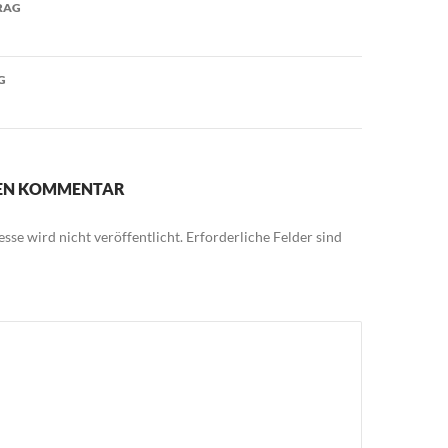
avigation
RAG
G
NEN KOMMENTAR
sse wird nicht veröffentlicht.
Erforderliche Felder sind