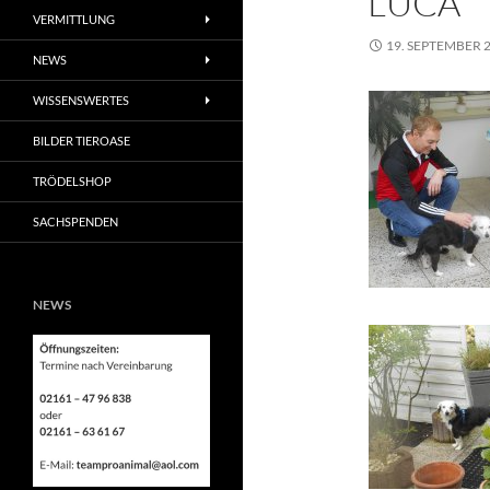
LUCA
VERMITTLUNG
19. SEPTEMBER 
NEWS
WISSENSWERTES
BILDER TIEROASE
TRÖDELSHOP
SACHSPENDEN
NEWS