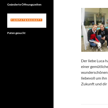
Geänderte Öffnungszeiten
Paten gesucht
Der liebe Luca 
einer gemütlic
wunderschönen G
liebevoll um ih
Zukunft und dir 