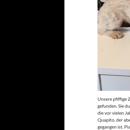
Unsere pfiffige 
gefunden. Sie d
die vor vielen 
Quapito, der ab
gegangen ist. Pi