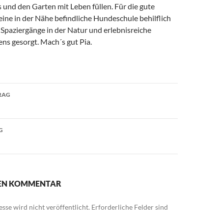
und den Garten mit Leben füllen. Für die gute
ine in der Nähe befindliche Hundeschule behilflich
 Spaziergänge in der Natur und erlebnisreiche
ens gesorgt. Mach´s gut Pia.
avigation
RAG
G
NEN KOMMENTAR
sse wird nicht veröffentlicht.
Erforderliche Felder sind