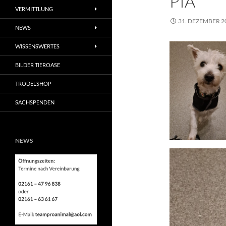
PIA
VERMITTLUNG
31. DEZEMBER 2
NEWS
WISSENSWERTES
BILDER TIEROASE
TRÖDELSHOP
SACHSPENDEN
NEWS