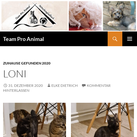
Zum
Inhalt
springen
Suchen
Team Pro Animal
PRIMÄR
MENÜ
ZUHAUSE GEFUNDEN 2020
LONI
31. DEZEMBER 2020
ELKE DIETRICH
KOMMENTAR
HINTERLASSEN