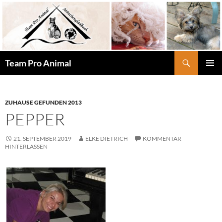
Zum
Inhalt
springen
Suchen
Team Pro Animal
PRIMÄR
MENÜ
ZUHAUSE GEFUNDEN 2013
PEPPER
21. SEPTEMBER 2019
ELKE DIETRICH
KOMMENTAR
HINTERLASSEN