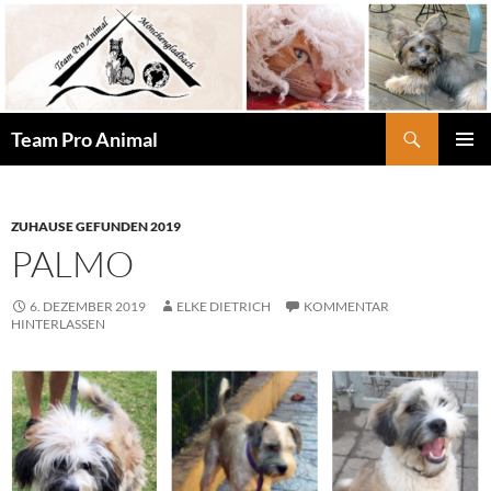
Zum
Inhalt
springen
Suchen
Team Pro Animal
PRIMÄR
MENÜ
ZUHAUSE GEFUNDEN 2019
PALMO
6. DEZEMBER 2019
ELKE DIETRICH
KOMMENTAR
HINTERLASSEN