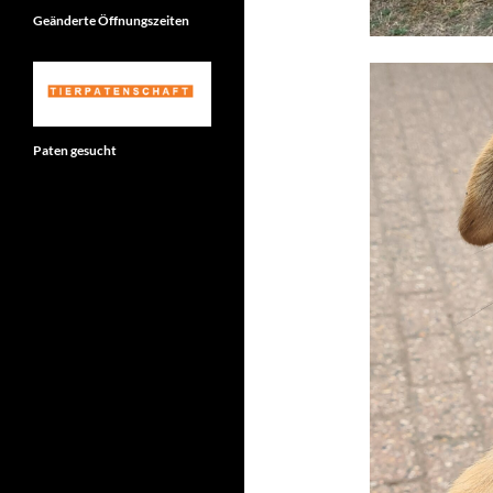
Geänderte Öffnungszeiten
Paten gesucht