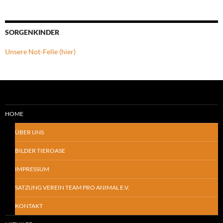
SORGENKINDER
Unsere Not-Felle (hier)
HOME
ÜBER UNS
BILDER TIEROASE
IMPRESSUM
SATZUNG VEREIN TEAM PRO ANIMAL E.V.
KONTAKT