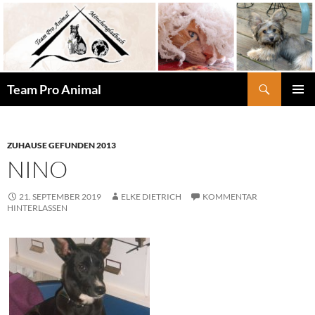
Zum
Inhalt
springen
Suchen
Team Pro Animal
PRIMÄR
MENÜ
ZUHAUSE GEFUNDEN 2013
NINO
21. SEPTEMBER 2019
ELKE DIETRICH
KOMMENTAR
HINTERLASSEN