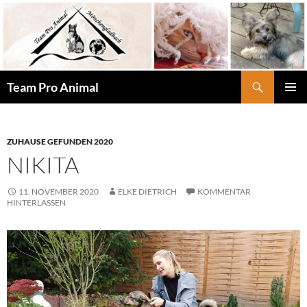
Zum
Inhalt
springen
Suchen
Team Pro Animal
PRIMÄR
MENÜ
ZUHAUSE GEFUNDEN 2020
NIKITA
11. NOVEMBER 2020
ELKE DIETRICH
KOMMENTAR
HINTERLASSEN