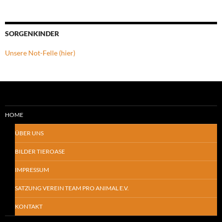
SORGENKINDER
Unsere Not-Felle (hier)
HOME
ÜBER UNS
BILDER TIEROASE
IMPRESSUM
SATZUNG VEREIN TEAM PRO ANIMAL E.V.
KONTAKT