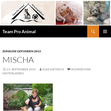
Zum
Inhalt
springen
Suchen
Team Pro Animal
PRIMÄR
MENÜ
ZUHAUSE GEFUNDEN 2012
MISCHA
21. SEPTEMBER 2019
ELKE DIETRICH
KOMMENTAR
HINTERLASSEN