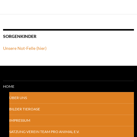
SORGENKINDER
Unsere Not-Felle (hier)
HOME
ÜBER UNS
BILDER TIEROASE
IMPRESSUM
SATZUNG VEREIN TEAM PRO ANIMAL E.V.