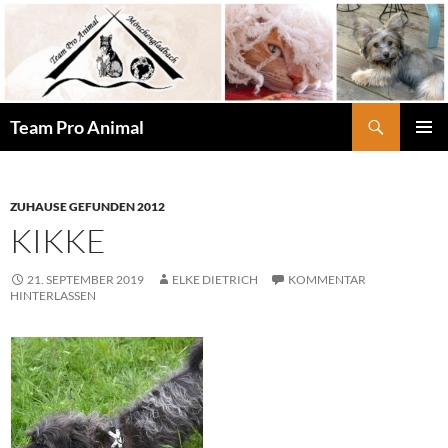
Zum
Inhalt
springen
Suchen
Team Pro Animal
PRIMÄR
MENÜ
ZUHAUSE GEFUNDEN 2012
KIKKE
21. SEPTEMBER 2019
ELKE DIETRICH
KOMMENTAR
HINTERLASSEN