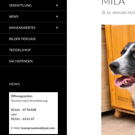
MILA
VERMITTLUNG
16. JANUAR 202
NEWS
WISSENSWERTES
BILDER TIEROASE
TRÖDELSHOP
SACHSPENDEN
NEWS