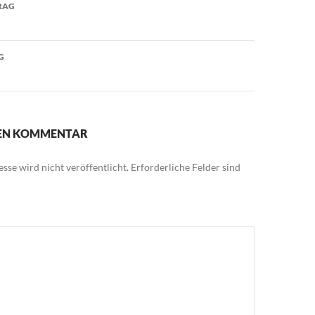
avigation
RAG
G
NEN KOMMENTAR
sse wird nicht veröffentlicht.
Erforderliche Felder sind