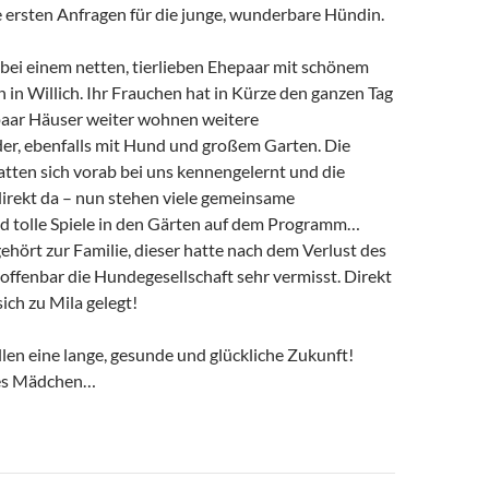
 ersten Anfragen für die junge, wunderbare Hündin.
bei einem netten, tierlieben Ehepaar mit schönem
in Willich. Ihr Frauchen hat in Kürze den ganzen Tag
n paar Häuser weiter wohnen weitere
der, ebenfalls mit Hund und großem Garten. Die
tten sich vorab bei uns kennengelernt und die
irekt da – nun stehen viele gemeinsame
d tolle Spiele in den Gärten auf dem Programm…
ehört zur Familie, dieser hatte nach dem Verlust des
offenbar die Hundegesellschaft sehr vermisst. Direkt
sich zu Mila gelegt!
len eine lange, gesunde und glückliche Zukunft!
bes Mädchen…