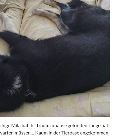
uhige Mila hat ihr Traumzuhause gefunden, lange hat
f warten müssen… Kaum in der Tieroase angekommen,