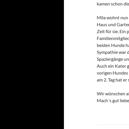
kamen schon die
Mila wohnt nun 
Haus und Garten 
Zeit für sie. Ei
Familienmitglie
beiden Hunde ha
Sympathie war d
Spaziergänge un
Auch ein Kater g
vorigen Hundes 
am 2. Tag hat er 
Wir wünschen al
Mach´s gut lie