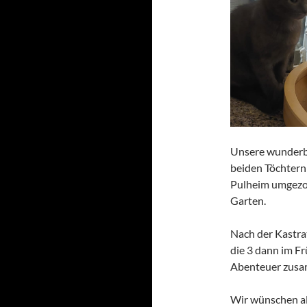
Unsere wunderb
beiden Töchtern 
Pulheim umgezog
Garten.
Nach der Kastra
die 3 dann im F
Abenteuer zusa
Wir wünschen al