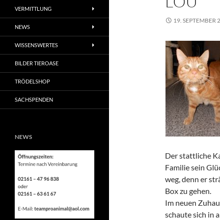
LOU
VERMITTLUNG
19. SEPTEMBER 
NEWS
WISSENSWERTES
BILDER TIEROASE
TRÖDELSHOP
SACHSPENDEN
NEWS
Der stattliche K
Familie sein Glü
weg, denn er str
Box zu gehen.
Im neuen Zuhaus
schaute sich in 