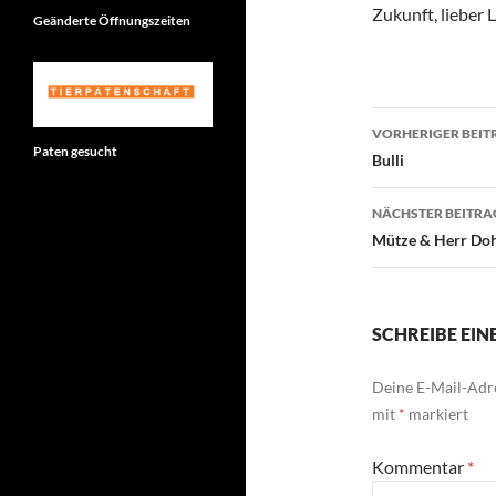
Zukunft, lieber 
Geänderte Öffnungszeiten
Beitragsn
VORHERIGER BEIT
Paten gesucht
Bulli
NÄCHSTER BEITRA
Mütze & Herr D
SCHREIBE EI
Deine E-Mail-Adre
mit
*
markiert
Kommentar
*