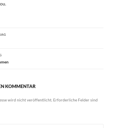
Lou.
avigation
RAG
G
ohmen
NEN KOMMENTAR
sse wird nicht veröffentlicht.
Erforderliche Felder sind