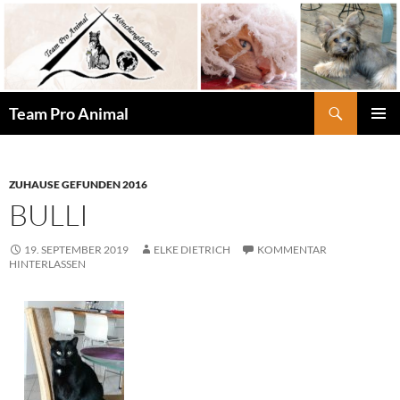
Zum
Inhalt
springen
Suchen
Team Pro Animal
PRIMÄR
MENÜ
ZUHAUSE GEFUNDEN 2016
BULLI
19. SEPTEMBER 2019
ELKE DIETRICH
KOMMENTAR
HINTERLASSEN