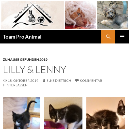
Zum
Inhalt
springen
Suchen
Team Pro Animal
PRIMÄR
MENÜ
ZUHAUSE GEFUNDEN 2019
LILLY & LENNY
18. OKTOBER 2019
ELKE DIETRICH
KOMMENTAR
HINTERLASSEN