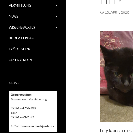
LILLY
VERMITTLUNG
10. APRIL 2020
NEWS
WISSENSWERTES
BILDER TIEROASE
TRÖDELSHOP
SACHSPENDEN
NEWS
Lilly kam zu uns,