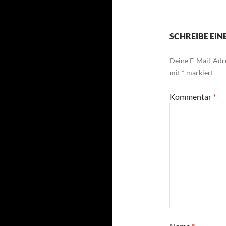
SCHREIBE EI
Deine E-Mail-Adre
mit
*
markiert
Kommentar
*