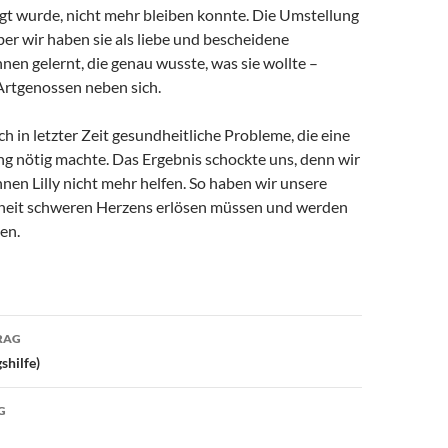
rgt wurde, nicht mehr bleiben konnte. Die Umstellung
aber wir haben sie als liebe und bescheidene
en gelernt, die genau wusste, was sie wollte –
Artgenossen neben sich.
ich in letzter Zeit gesundheitliche Probleme, die eine
g nötig machte. Das Ergebnis schockte uns, denn wir
nen Lilly nicht mehr helfen. So haben wir unsere
heit schweren Herzens erlösen müssen und werden
sen.
avigation
RAG
shilfe)
G