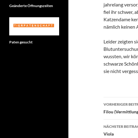
jahrelang verso
Geänderte Öffnungszeiten
fiel ihr schwer, 
Katzendame kenn
nämlich keinen 
Leider zeigten s
Paten gesucht
Blutuntersuchun
wussten, wir kön
schwarze Schön
sie nicht verges
Beitragsn
VORHERIGER BEIT
Filou (Vermittlung
NÄCHSTER BEITRA
Viola