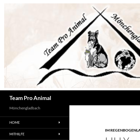
Zum
Inhalt
springen
Suchen
Team Pro Animal
Mönchengladbach
HOME
IM REGENBOGENL
MITHILFE