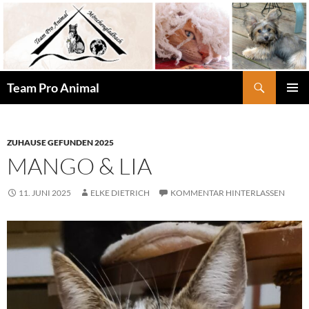
Zum
Inhalt
springen
Suchen
Team Pro Animal
PRIMÄR
MENÜ
ZUHAUSE GEFUNDEN 2025
MANGO & LIA
11. JUNI 2025
ELKE DIETRICH
KOMMENTAR HINTERLASSEN