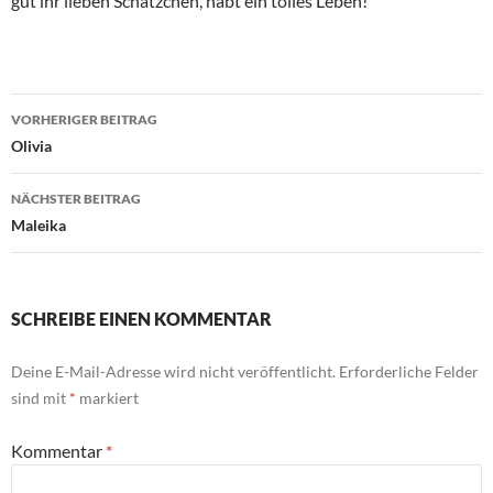
gut ihr lieben Schätzchen, habt ein tolles Leben!
Beitragsnavigation
VORHERIGER BEITRAG
Olivia
NÄCHSTER BEITRAG
Maleika
SCHREIBE EINEN KOMMENTAR
Deine E-Mail-Adresse wird nicht veröffentlicht.
Erforderliche Felder
sind mit
*
markiert
Kommentar
*