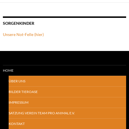
SORGENKINDER
Unsere Not-Felle (hier)
HOME
ÜBER UNS
BILDER TIEROASE
IMPRESSUM
SATZUNG VEREIN TEAM PRO ANIMAL E.V.
KONTAKT