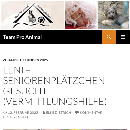
Zum
Inhalt
springen
Suchen
Team Pro Animal
PRIMÄR
MENÜ
ZUHAUSE GEFUNDEN 2025
LENI –
SENIORENPLÄTZCHEN
GESUCHT
(VERMITTLUNGSHILFE)
12. FEBRUAR 2025
ELKE DIETRICH
KOMMENTAR
HINTERLASSEN