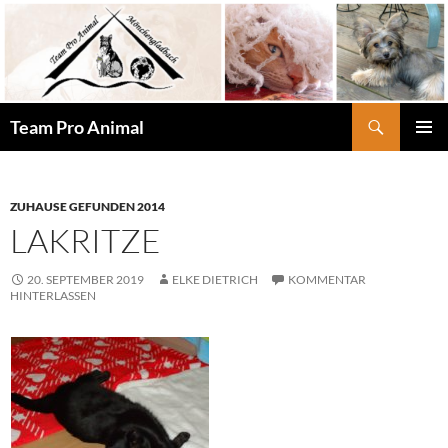
Zum
Inhalt
springen
Suchen
Team Pro Animal
PRIMÄR
MENÜ
ZUHAUSE GEFUNDEN 2014
LAKRITZE
20. SEPTEMBER 2019
ELKE DIETRICH
KOMMENTAR
HINTERLASSEN