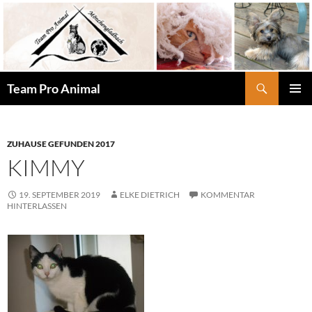
Zum
Inhalt
springen
Suchen
Team Pro Animal
PRIMÄR
MENÜ
ZUHAUSE GEFUNDEN 2017
KIMMY
19. SEPTEMBER 2019
ELKE DIETRICH
KOMMENTAR
HINTERLASSEN