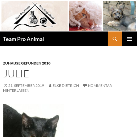
Zum
Inhalt
springen
Suchen
Team Pro Animal
PRIMÄR
MENÜ
ZUHAUSE GEFUNDEN 2010
JULIE
21. SEPTEMBER 2019
ELKE DIETRICH
KOMMENTAR
HINTERLASSEN