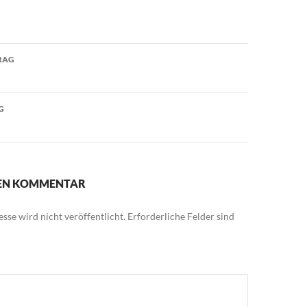
avigation
RAG
G
NEN KOMMENTAR
sse wird nicht veröffentlicht.
Erforderliche Felder sind