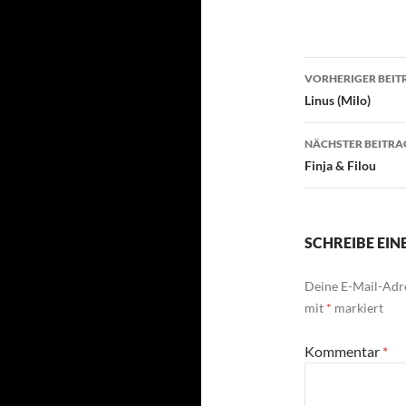
Beitragsn
VORHERIGER BEIT
Linus (Milo)
NÄCHSTER BEITRA
Finja & Filou
SCHREIBE EI
Deine E-Mail-Adre
mit
*
markiert
Kommentar
*