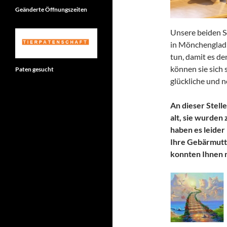
Geänderte Öffnungszeiten
Unsere beiden S
in Mönchengladb
tun, damit es d
können sie sich 
Paten gesucht
glückliche und 
An dieser Stell
alt, sie wurden
haben es leider 
Ihre Gebärmutte
konnten Ihnen ni