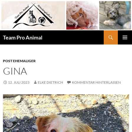
Zum
Inhalt
springen
Suchen
Team Pro Animal
PRIMÄR
MENÜ
POST EHEMALIGER
GINA
12. JULI 2023
ELKE DIETRICH
KOMMENTAR HINTERLASSEN