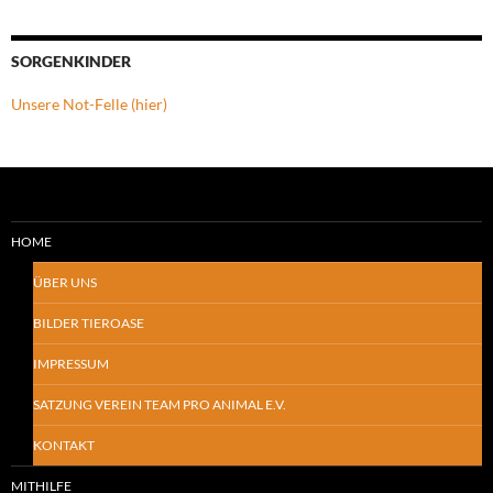
SORGENKINDER
Unsere Not-Felle (hier)
HOME
ÜBER UNS
BILDER TIEROASE
IMPRESSUM
SATZUNG VEREIN TEAM PRO ANIMAL E.V.
KONTAKT
MITHILFE