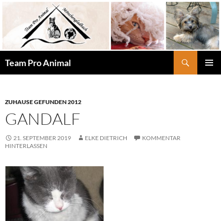
Zum
Inhalt
springen
Suchen
Team Pro Animal
PRIMÄR
MENÜ
ZUHAUSE GEFUNDEN 2012
GANDALF
21. SEPTEMBER 2019
ELKE DIETRICH
KOMMENTAR
HINTERLASSEN