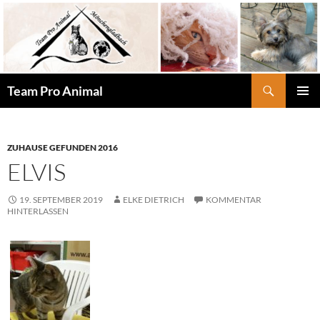
Zum
Inhalt
springen
Suchen
Team Pro Animal
PRIMÄR
MENÜ
ZUHAUSE GEFUNDEN 2016
ELVIS
19. SEPTEMBER 2019
ELKE DIETRICH
KOMMENTAR
HINTERLASSEN